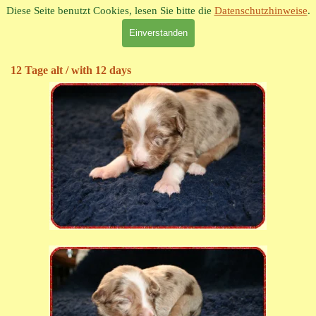
Direkt zum Seiteninhalt
Diese Seite benutzt Cookies, lesen Sie bitte die
Datenschutzhinweise
.
Strawberryfield
Honky Tonk Woman
Einverstanden
Red Merle W/ ,
Female
12 Tage alt / with 12 days