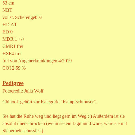
53 cm
NBT
vollst. Scherengebiss
HD A1
ED 0
MDR 1 +/+
CMR1 frei
HSF4 frei
frei von Augenerkrankungen 4/2019
COI 2,59 %
Pedigree
Fotocredit: Julia Wolf
Chinook gehört zur Kategorie "Kampfschmuser".
Sie hat die Ruhe weg und liegt gern im Weg :-) Außerdem ist sie
absolut unerschrocken (wenn sie ein Jagdhund wäre, wäre sie mit
Sicherheit schussfest).