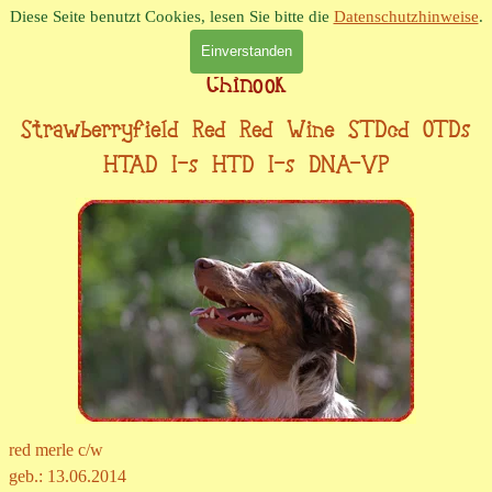
Direkt zum Seiteninhalt
Diese Seite benutzt Cookies, lesen Sie bitte die
Datenschutzhinweise
.
Einverstanden
Menü überspringen
Chinook
Strawberryfield Red Red Wine STDcd OTDs
HTAD I-s HTD I-s DNA-VP
red merle c/w
geb.: 13.06.2014