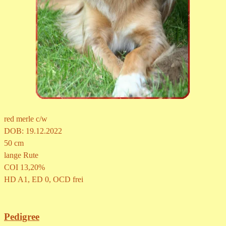
red merle c/w
DOB: 19.12.2022
50 cm
lange Rute
COI
13,20%
HD A1, ED 0, OCD frei
Pedigree